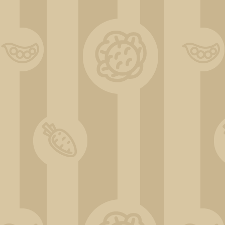
IMG_20220605_195428