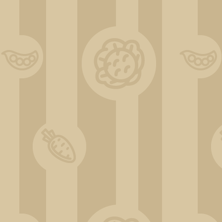
IMG_20220605_195847