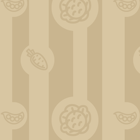
IMG_20220605_192628