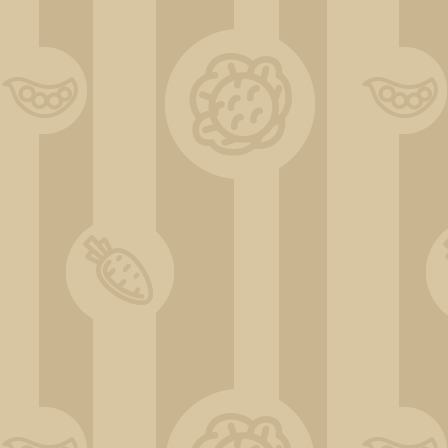
IMG_20220605_192732