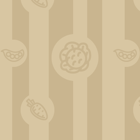
IMG_20220605_192605